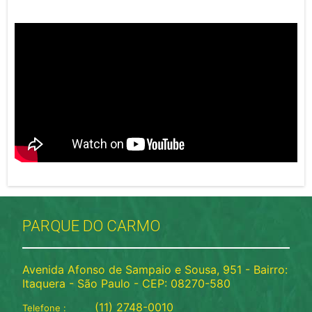
PARQUE DO CARMO
Avenida Afonso de Sampaio e Sousa, 951 - Bairro:
Itaquera - São Paulo - CEP: 08270-580
(11) 2748-0010
Telefone :