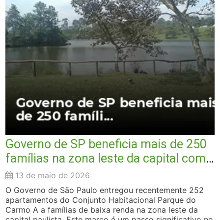
Governo de SP beneficia mais de 250
famílias na zona leste da capital com
a casa própria
13 de maio de 2026
O Governo de São Paulo entregou recentemente 252
apartamentos do Conjunto Habitacional Parque do
Carmo A a famílias de baixa renda na zona leste da
capital paulista. Este marco é um passo significativo no