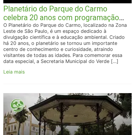
Planetário do Parque do Carmo
celebra 20 anos com programação
especial
O Planetário do Parque do Carmo, localizado na Zona
Leste de São Paulo, é um espaço dedicado à
divulgação científica e à educação ambiental. Criado
há 20 anos, o planetário se tornou um importante
centro de conhecimento e curiosidade, atraindo
visitantes de todas as idades. Para comemorar essa
data especial, a Secretaria Municipal do Verde […]
Leia mais