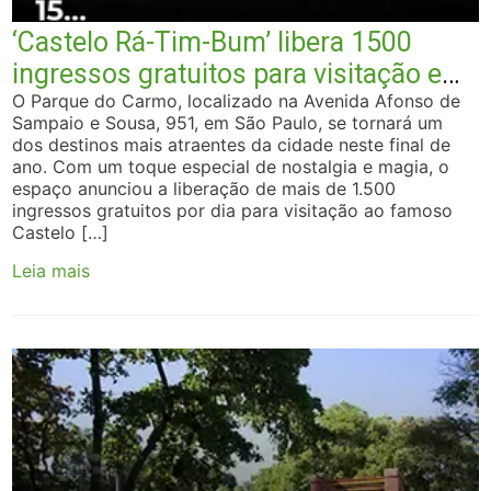
‘Castelo Rá-Tim-Bum’ libera 1500
ingressos gratuitos para visitação em
parque de São Paulo
O Parque do Carmo, localizado na Avenida Afonso de
Sampaio e Sousa, 951, em São Paulo, se tornará um
dos destinos mais atraentes da cidade neste final de
ano. Com um toque especial de nostalgia e magia, o
espaço anunciou a liberação de mais de 1.500
ingressos gratuitos por dia para visitação ao famoso
Castelo […]
Leia mais