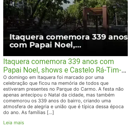
Itaquera comemora 339 anos com
Papai Noel, shows e Castelo Rá-Tim-
Bum aberto no Parque do Carmo
O domingo em Itaquera foi marcado por uma
celebração que ficou na memória de todos que
estiveram presentes no Parque do Carmo. A festa não
apenas antecipou o Natal da cidade, mas também
comemorou os 339 anos do bairro, criando uma
atmosfera de alegria e união que é típica dessa época
do ano. As famílias […]
Leia mais