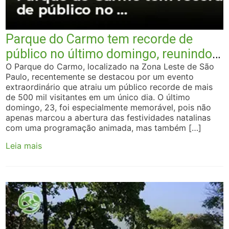
Parque do Carmo tem recorde de
público no último domingo, reunindo
meio milhão de visitantes com
O Parque do Carmo, localizado na Zona Leste de São
Paulo, recentemente se destacou por um evento
festividades especiais
extraordinário que atraiu um público recorde de mais
de 500 mil visitantes em um único dia. O último
domingo, 23, foi especialmente memorável, pois não
apenas marcou a abertura das festividades natalinas
com uma programação animada, mas também […]
Leia mais