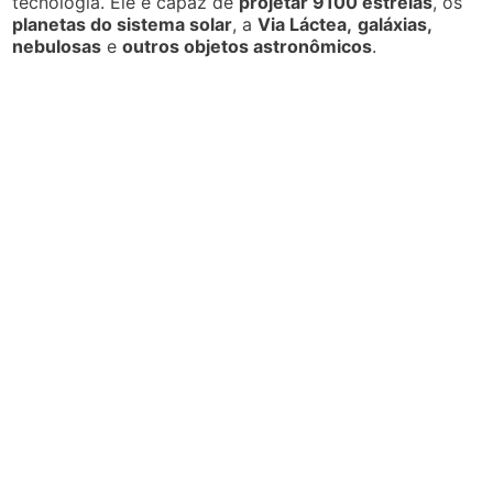
tecnologia. Ele é capaz de
projetar 9100 estrelas
, os
planetas do sistema solar
, a
Via Láctea,
galáxias,
nebulosas
e
outros objetos astronômicos
.