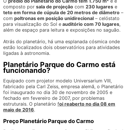
O
prédio do Planetário do Carmo tem 1.750 m²
e é
composto por
sala de projeção
com
230 lugares
e
teto em forma de cúpula de 20 metros de diâmetro
–
com
poltronas em posição unidirecional
– celóstato
para visualização do Sol e
auditório com 70 lugares
,
além de espaço para leitura e exposições no saguão.
Atrás do planetário, há uma esplanada cósmica onde
estão localizados dois observatórios para atividades
ligadas à astronomia.
Planetário Parque do Carmo está
funcionando?
Equipado com projetor modelo Universarium VIII,
fabricado pela Carl Zeiss, empresa alemã, o Planetário
foi inaugurado no dia 30 de novembro de 2005 e
fechado em fevereiro de 2007, por problemas
estruturais. O planetário
f
oi reaberto no dia 08 em
maio de 2016
.
Preço Planetário Parque do Carmo