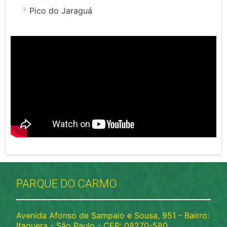
Pico do Jaraguá
PARQUE DO CARMO
Avenida Afonso de Sampaio e Sousa, 951 - Bairro:
Itaquera - São Paulo - CEP: 08270-580