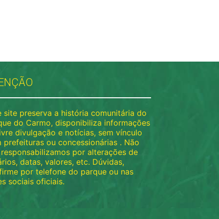
ENÇÃO
 site preserva a história comunitária do
que do Carmo, disponibiliza informações
ivre divulgação e notícias, sem vínculo
 prefeituras ou concessionárias . Não
 responsabilizamos por alterações de
rios, datas, valores, etc. Dúvidas,
firme por telefone do parque ou nas
s sociais oficiais.