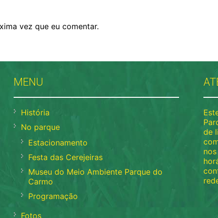
xima vez que eu comentar.
MENU
AT
História
Este
Par
No parque
de l
com
Estacionamento
nos
Festa das Cerejeiras
horá
con
Museu do Meio Ambiente Parque do
rede
Carmo
Programação
Fotos