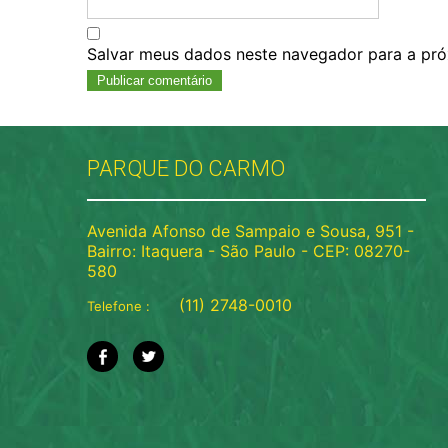
Salvar meus dados neste navegador para a pró
PARQUE DO CARMO
Avenida Afonso de Sampaio e Sousa, 951 -
Bairro: Itaquera - São Paulo - CEP: 08270-
580
(11) 2748-0010
Telefone :